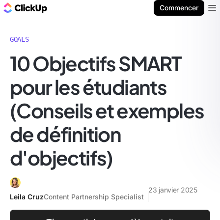
ClickUp Blog
Commencer
Ope
GOALS
10 Objectifs SMART
pour les étudiants
(Conseils et exemples
de définition
d'objectifs)
23 janvier 2025
Leila Cruz
Content Partnership Specialist