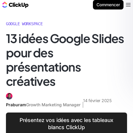
ClickUp Blog
Commencer
Ope
GOOGLE WORKSPACE
13 idées Google Slides
pour des
présentations
créatives
14 février 2025
Praburam
Growth Marketing Manager
Présentez vos idées avec les tableaux
blancs ClickUp