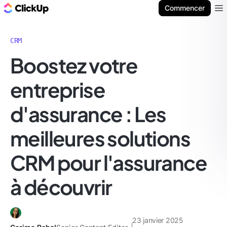
ClickUp Blog
Commencer
Ope
CRM
Boostez votre
entreprise
d'assurance : Les
meilleures solutions
CRM pour l'assurance
à découvrir
23 janvier 2025