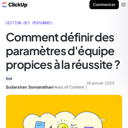
ClickUp Blog
Commencer
Ope
GESTION DES PERSONNES
Comment définir des
paramètres d'équipe
propices à la réussite ?
18 janvier 2025
Sudarshan Somanathan
Head of Content