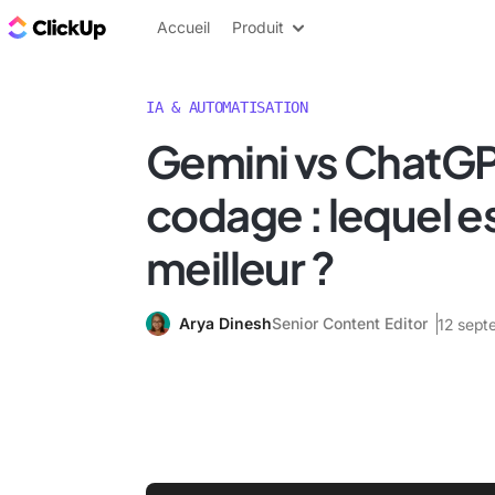
ClickUp Blog
Accueil
Produit
IA & AUTOMATISATION
Gemini vs ChatGP
codage : lequel es
meilleur ?
Arya Dinesh
Senior Content Editor
12 sept