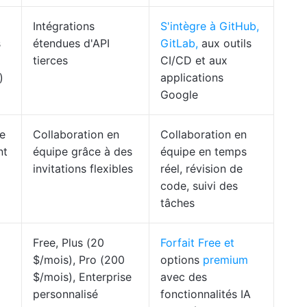
Intégrations
S'intègre à GitHub,
s
étendues d'API
GitLab,
aux outils
tierces
CI/CD et aux
)
applications
Google
le
Collaboration en
Collaboration en
nt
équipe grâce à des
équipe en temps
invitations flexibles
réel, révision de
code, suivi des
tâches
Free, Plus (20
Forfait Free et
$/mois), Pro (200
options
premium
$/mois), Enterprise
avec des
personnalisé
fonctionnalités IA