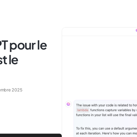
T pour le
t le
embre 2025