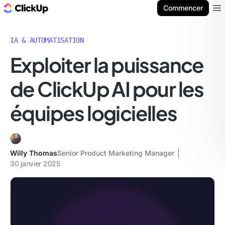
ClickUp Blog
Commencer
Ope
IA & AUTOMATISATION
Exploiter la puissance
de ClickUp AI pour les
équipes logicielles
Willy Thomas
Senior Product Marketing Manager
30 janvier 2025