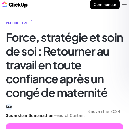
ClickUp Blog
Commencer
Ope
PRODUCTIVITÉ
Force, stratégie et soin
de soi : Retourner au
travail en toute
confiance après un
congé de maternité
8 novembre 2024
Sudarshan Somanathan
Head of Content