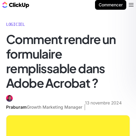
ClickUp Blog
Commencer
Ope
LOGICIEL
Comment rendre un
formulaire
remplissable dans
Adobe Acrobat ?
13 novembre 2024
Praburam
Growth Marketing Manager