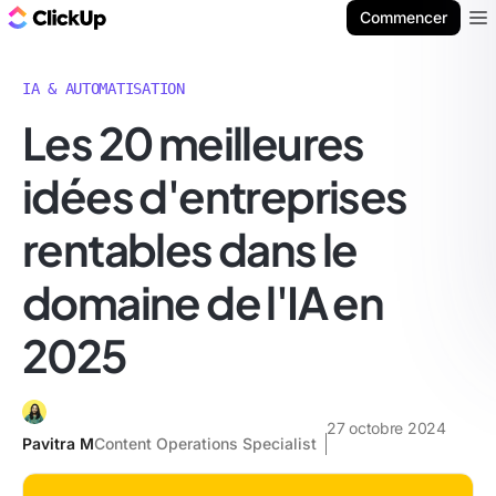
ClickUp Blog
Commencer
Ope
IA & AUTOMATISATION
Les 20 meilleures
idées d'entreprises
rentables dans le
domaine de l'IA en
2025
27 octobre 2024
Pavitra M
Content Operations Specialist