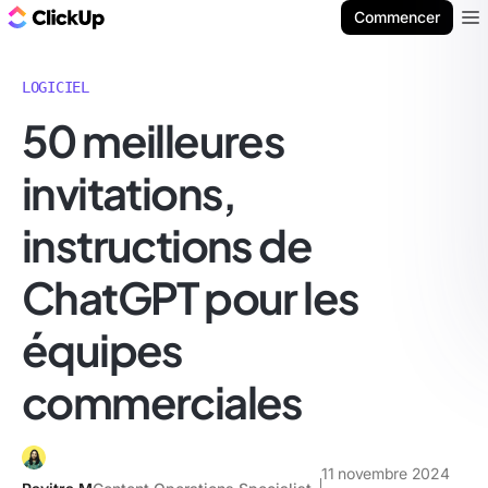
ClickUp Blog
Commencer
Ope
LOGICIEL
50 meilleures
invitations,
instructions de
ChatGPT pour les
équipes
commerciales
11 novembre 2024