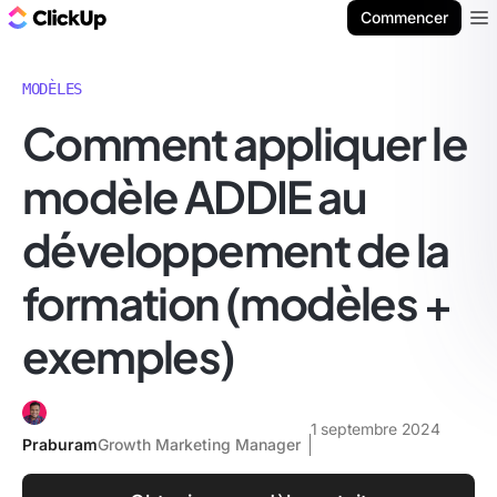
ClickUp Blog
Commencer
Ope
MODÈLES
Comment appliquer le
modèle ADDIE au
développement de la
formation (modèles +
exemples)
1 septembre 2024
Praburam
Growth Marketing Manager