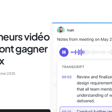
meurs vidéo
ront gagner
x
 mai 2025