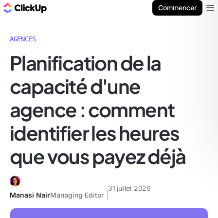
ClickUp Blog
Commencer
Ope
AGENCES
Planification de la
capacité d'une
agence : comment
identifier les heures
que vous payez déjà
31 juillet 2026
Manasi Nair
Managing Editor