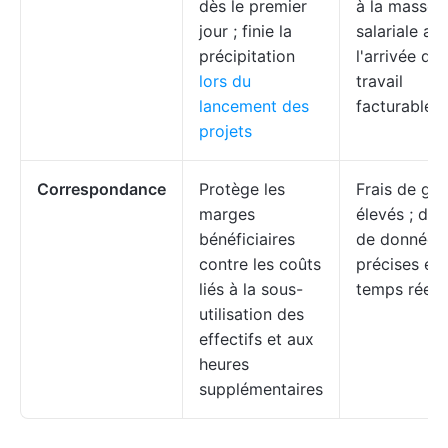
dès le premier
à la masse
jour ; finie la
salariale av
précipitation
l'arrivée de
lors du
travail
lancement des
facturable
projets
Correspondance
Protège les
Frais de ges
marges
élevés ; dé
bénéficiaires
de données
contre les coûts
précises et 
liés à la sous-
temps réel
utilisation des
effectifs et aux
heures
supplémentaires