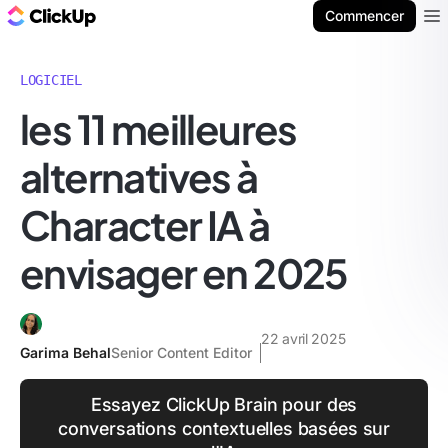
ClickUp Blog
Commencer
Ope
LOGICIEL
les 11 meilleures
alternatives à
Character IA à
envisager en 2025
22 avril 2025
Garima Behal
Senior Content Editor
Essayez ClickUp Brain pour des
conversations contextuelles basées sur