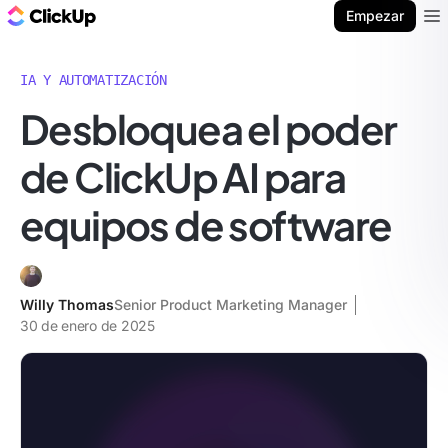
ClickUp Blog
Empezar
Ope
IA Y AUTOMATIZACIÓN
Desbloquea el poder
de ClickUp AI para
equipos de software
Willy Thomas
Senior Product Marketing Manager
30 de enero de 2025