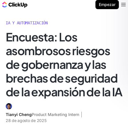
ClickUp Blog
Empezar
Ope
IA Y AUTOMATIZACIÓN
Encuesta: Los
asombrosos riesgos
de gobernanza y las
brechas de seguridad
de la expansión de la IA
Tianyi Cheng
Product Marketing Intern
28 de agosto de 2025