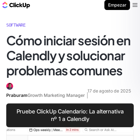
ClickUp Blog
Empezar
Ope
SOFTWARE
Cómo iniciar sesión en
Calendly y solucionar
problemas comunes
17 de agosto de 2025
Praburam
Growth Marketing Manager
Pruebe ClickUp Calendario: La alternativa
nº 1 a Calendly