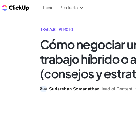
ClickUp Blog
Inicio
Producto
TRABAJO REMOTO
Cómo negociar un
trabajo híbrido o 
(consejos y estra
Sudarshan Somanathan
Head of Content