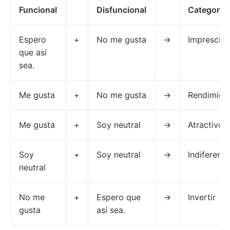
Funcional
Disfuncional
Categoría
Espero
+
No me gusta
→
Imprescind
que así
sea.
Me gusta
+
No me gusta
→
Rendimien
Me gusta
+
Soy neutral
→
Atractivo
Soy
+
Soy neutral
→
Indiferente
neutral
No me
+
Espero que
→
Invertir
gusta
así sea.