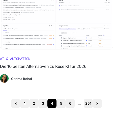
AI & AUTOMATION
Die 10 besten Alternativen zu Kuse KI für 2026
Garima Behal
1
2
3
4
5
6
...
251
Prev
Next