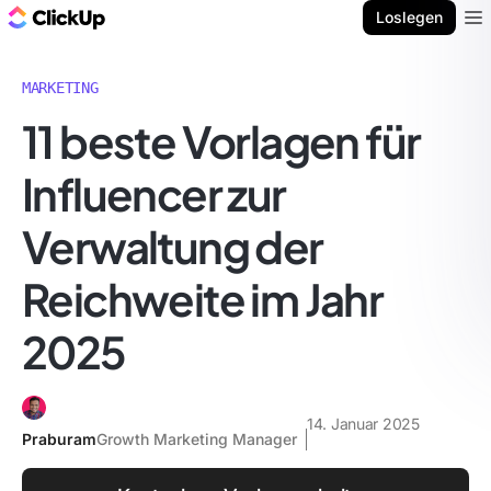
ClickUp Blog
Loslegen
Ope
MARKETING
11 beste Vorlagen für
Influencer zur
Verwaltung der
Reichweite im Jahr
2025
14. Januar 2025
Praburam
Growth Marketing Manager