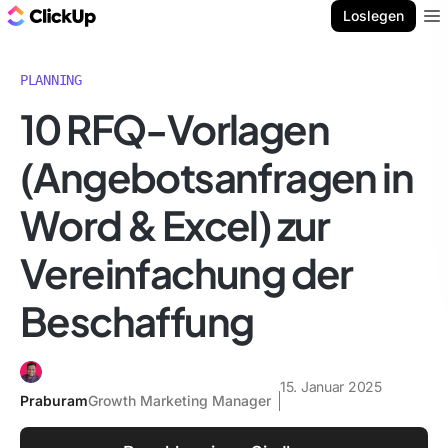
ClickUp Blog
Loslegen
Ope
PLANNING
10 RFQ-Vorlagen
(Angebotsanfragen in
Word & Excel) zur
Vereinfachung der
Beschaffung
15. Januar 2025
Praburam
Growth Marketing Manager