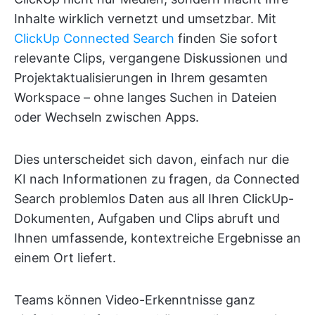
Inhalte wirklich vernetzt und umsetzbar. Mit
ClickUp Connected Search
finden Sie sofort
relevante Clips, vergangene Diskussionen und
Projektaktualisierungen in Ihrem gesamten
Workspace – ohne langes Suchen in Dateien
oder Wechseln zwischen Apps.
Dies unterscheidet sich davon, einfach nur die
KI nach Informationen zu fragen, da Connected
Search problemlos Daten aus all Ihren ClickUp-
Dokumenten, Aufgaben und Clips abruft und
Ihnen umfassende, kontextreiche Ergebnisse an
einem Ort liefert.
Teams können Video-Erkenntnisse ganz