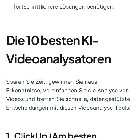
fortschrittlichere Lösungen benötigen.
Die 10 besten KI-
Videoanalysatoren
Sparen Sie Zeit, gewinnen Sie neue
Erkenntnisse, vereinfachen Sie die Analyse von
Videos und treffen Sie schnelle, datengestützte
Entscheidungen mit diesen Videoanalyse-Tools:
1. ClickUp (Am besten