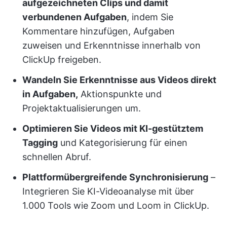
aufgezeichneten Clips und damit
verbundenen Aufgaben
, indem Sie
Kommentare hinzufügen, Aufgaben
zuweisen und Erkenntnisse innerhalb von
ClickUp freigeben.
Wandeln Sie Erkenntnisse aus Videos direkt
in Aufgaben,
Aktionspunkte und
Projektaktualisierungen um.
Optimieren Sie Videos mit KI-gestütztem
Tagging
und Kategorisierung für einen
schnellen Abruf.
Plattformübergreifende Synchronisierung
–
Integrieren Sie KI-Videoanalyse mit über
1.000 Tools wie Zoom und Loom in ClickUp.