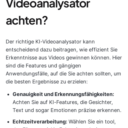
Videoanalysator
achten?
Der richtige KI-Videoanalysator kann
entscheidend dazu beitragen, wie effizient Sie
Erkenntnisse aus Videos gewinnen können. Hier
sind die Features und gängigen
Anwendungsfälle, auf die Sie achten sollten, um
die besten Ergebnisse zu erzielen:
Genauigkeit und Erkennungsfähigkeiten:
Achten Sie auf KI-Features, die Gesichter,
Text und sogar Emotionen präzise erkennen.
Echtzeitverarbeitung:
Wählen Sie ein tool,