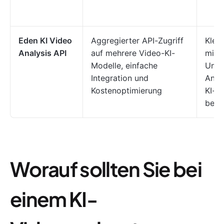
Eden KI Video
Aggregierter API-Zugriff
Klein
Analysis API
auf mehrere Video-KI-
mitt
Modelle, einfache
Unte
Integration und
Anbie
Kostenoptimierung
KI-V
benö
Worauf sollten Sie bei
einem KI-