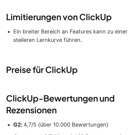
Limitierungen von ClickUp
Ein breiter Bereich an Features kann zu einer
steileren Lernkurve führen.
Preise für ClickUp
ClickUp-Bewertungen und
Rezensionen
G2:
4,7/5 (über 10.000 Bewertungen)