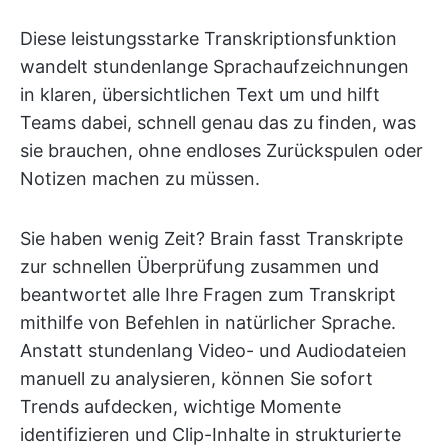
Diese leistungsstarke Transkriptionsfunktion
wandelt stundenlange Sprachaufzeichnungen
in klaren, übersichtlichen Text um und hilft
Teams dabei, schnell genau das zu finden, was
sie brauchen, ohne endloses Zurückspulen oder
Notizen machen zu müssen.
Sie haben wenig Zeit? Brain fasst Transkripte
zur schnellen Überprüfung zusammen und
beantwortet alle Ihre Fragen zum Transkript
mithilfe von Befehlen in natürlicher Sprache.
Anstatt stundenlang Video- und Audiodateien
manuell zu analysieren, können Sie sofort
Trends aufdecken, wichtige Momente
identifizieren und Clip-Inhalte in strukturierte