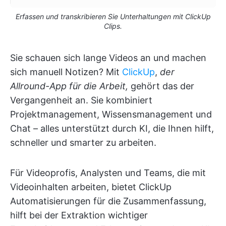
Erfassen und transkribieren Sie Unterhaltungen mit ClickUp
Clips.
Sie schauen sich lange Videos an und machen
sich manuell Notizen? Mit
ClickUp
,
der
Allround-App für die Arbeit,
gehört das der
Vergangenheit an. Sie kombiniert
Projektmanagement, Wissensmanagement und
Chat – alles unterstützt durch KI, die Ihnen hilft,
schneller und smarter zu arbeiten.
Für Videoprofis, Analysten und Teams, die mit
Videoinhalten arbeiten, bietet ClickUp
Automatisierungen für die Zusammenfassung,
hilft bei der Extraktion wichtiger