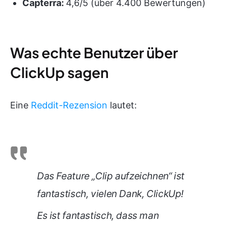
Capterra:
4,6/5 (über 4.400 Bewertungen)
Was echte Benutzer über
ClickUp sagen
Eine
Reddit-Rezension
lautet:
Das Feature „Clip aufzeichnen“ ist
fantastisch, vielen Dank, ClickUp!
Es ist fantastisch, dass man