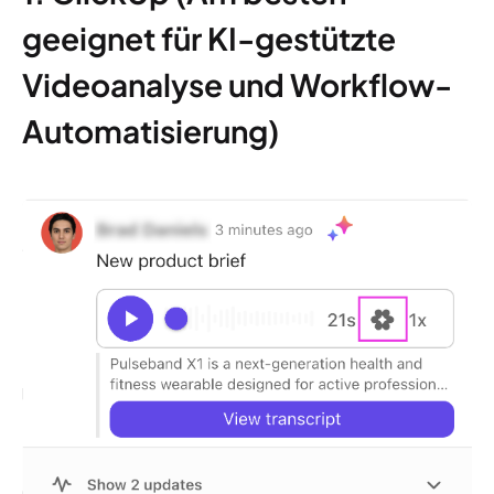
geeignet für KI-gestützte
Videoanalyse und Workflow-
Automatisierung)