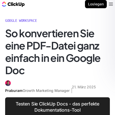
ClickUp Blog
Loslegen
Ope
GOOGLE WORKSPACE
So konvertieren Sie
eine PDF-Datei ganz
einfach in ein Google
Doc
21. März 2025
Praburam
Growth Marketing Manager
Testen Sie ClickUp Docs - das perfekte
Dokumentations-Tool