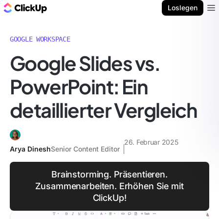
ClickUp Blog
Loslegen
Ope
GOOGLE WORKSPACE
Google Slides vs.
PowerPoint: Ein
detaillierter Vergleich
26. Februar 2025
Arya Dinesh
Senior Content Editor
Brainstorming. Präsentieren.
Zusammenarbeiten. Erhöhen Sie mit
ClickUp!