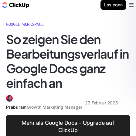
ClickUp Blog
Loslegen
Ope
GOOGLE WORKSPACE
So zeigen Sie den
Bearbeitungsverlauf in
Google Docs ganz
einfach an
27. Februar 2025
Praburam
Growth Marketing Manager
Mehr als Google Docs - Upgrade auf
ClickUp