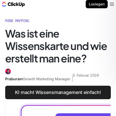
ClickUp Blog
Loslegen
Ope
MIND MAPPING
Was ist eine
Wissenskarte und wie
erstellt man eine?
9. Februar 2026
Praburam
Growth Marketing Manager
KI macht Wissensmanagement einfach!