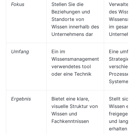
Fokus
Stellen Sie die
Verwaltet 
Beziehungen und
des Wissen
Standorte von
Wissenssp
Wissen innerhalb des
im gesamt
Unternehmens dar
Unternehm
Umfang
Ein im
Eine umfa
Wissensmanagement
Strategie, 
verwendetes tool
verschiede
oder eine Technik
Prozesse 
Systeme u
Ergebnis
Bietet eine klare,
Stellt siche
visuelle Struktur von
Wissen eff
Wissen und
freigegebe
Fachkenntnissen
und langfri
erhalten bl