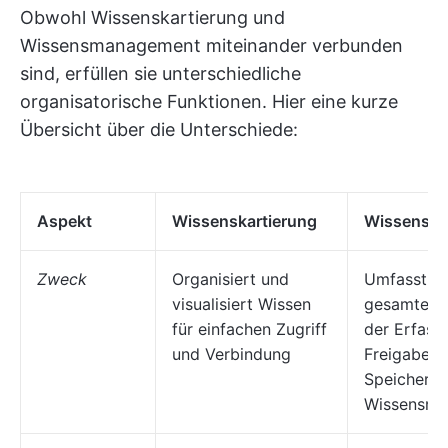
Obwohl Wissenskartierung und
Wissensmanagement miteinander verbunden
sind, erfüllen sie unterschiedliche
organisatorische Funktionen. Hier eine kurze
Übersicht über die Unterschiede:
Aspekt
Wissenskartierung
Wissensm
Zweck
Organisiert und
Umfasst d
visualisiert Wissen
gesamten 
für einfachen Zugriff
der Erfass
und Verbindung
Freigabe u
Speicheru
Wissensre