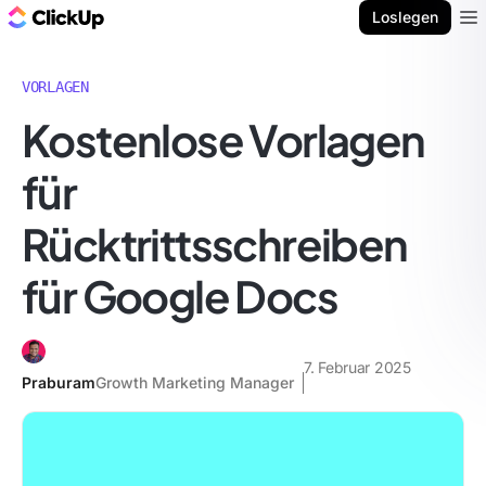
ClickUp Blog
Loslegen
Ope
VORLAGEN
Kostenlose Vorlagen
für
Rücktrittsschreiben
für Google Docs
7. Februar 2025
Praburam
Growth Marketing Manager