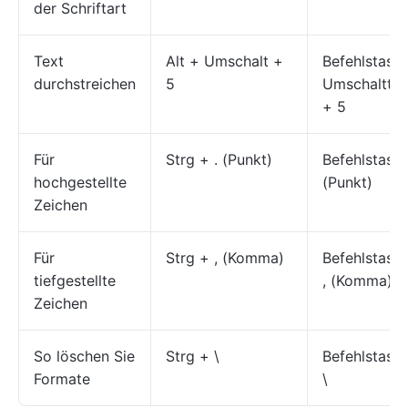
der Schriftart
Text
Alt + Umschalt +
Befehlstaste
durchstreichen
5
Umschalttas
+ 5
Für
Strg + . (Punkt)
Befehlstaste
hochgestellte
(Punkt)
Zeichen
Für
Strg + , (Komma)
Befehlstaste
tiefgestellte
, (Komma)
Zeichen
So löschen Sie
Strg + \
Befehlstaste
Formate
\