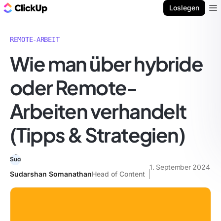
ClickUp Blog
Loslegen
Ope
REMOTE-ARBEIT
Wie man über hybride
oder Remote-
Arbeiten verhandelt
(Tipps & Strategien)
1. September 2024
Sudarshan Somanathan
Head of Content