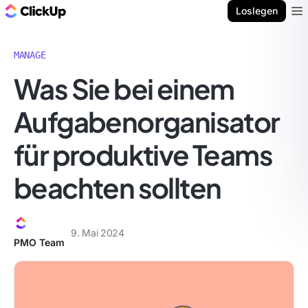
ClickUp Blog
Loslegen
Ope
MANAGE
Was Sie bei einem
Aufgabenorganisator
für produktive Teams
beachten sollten
9. Mai 2024
PMO Team