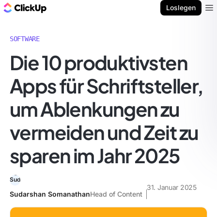
ClickUp Blog
Loslegen
Ope
SOFTWARE
Die 10 produktivsten
Apps für Schriftsteller,
um Ablenkungen zu
vermeiden und Zeit zu
sparen im Jahr 2025
31. Januar 2025
Sudarshan Somanathan
Head of Content