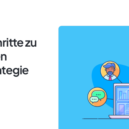
ritte zu
en
ategie