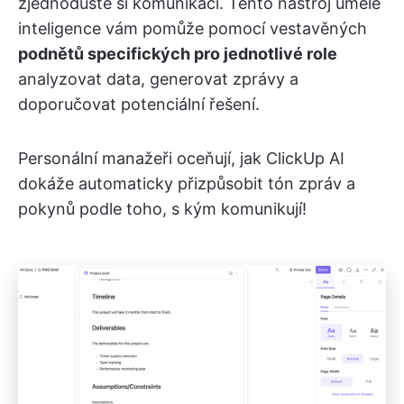
zjednodušte si komunikaci. Tento nástroj umělé
inteligence vám pomůže pomocí vestavěných
podnětů specifických pro jednotlivé role
analyzovat data, generovat zprávy a
doporučovat potenciální řešení.
Personální manažeři oceňují, jak ClickUp AI
dokáže automaticky přizpůsobit tón zpráv a
pokynů podle toho, s kým komunikují!