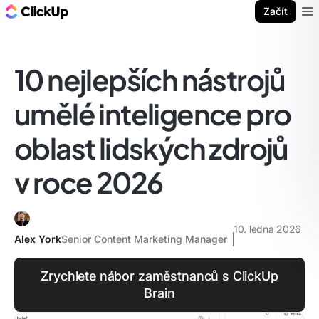
ClickUp blog
Začít
Ope
10 nejlepších nástrojů
umělé inteligence pro
oblast lidských zdrojů
v roce 2026
10. ledna 2026
Alex York
Senior Content Marketing Manager
Zrychlete nábor zaměstnanců s ClickUp
Brain