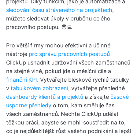
projektů. Díky funkcím, jako je automatizace a
sledování času stráveného na projektech
,
můžete sledovat úkoly v průběhu celého
pracovního postupu. 🧑‍💻
Pro větší firmy mohou efektivní a účinné
nástroje
pro správu pracovních postupů
ClickUp usnadnit udržování všech zaměstnanců
na stejné vlně, pokud jde o měsíční cíle a
finanční KPI
. Vytvářejte bleskově rychlé tabulky
v
tabulkovém zobrazení
, vytvářejte přehledné
dashboardy klientů a projektů
a získejte
časově
úsporné přehledy
o tom, kam směřuje čas
všech zaměstnanců. Nechte ClickUp udělat
těžkou práci, abyste se mohli soustředit na to,
co je nejdůležitější: růst vašeho podnikání a lepší