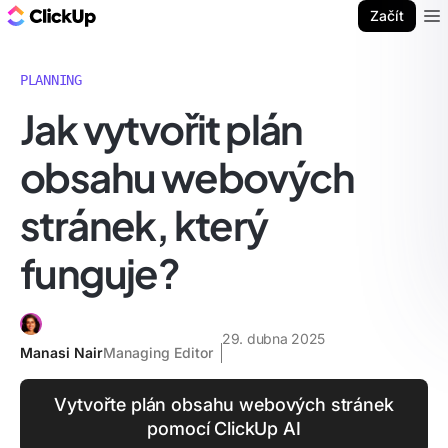
ClickUp blog
Začít
Ope
PLANNING
Jak vytvořit plán
obsahu webových
stránek, který
funguje?
29. dubna 2025
Manasi Nair
Managing Editor
Vytvořte plán obsahu webových stránek
pomocí ClickUp AI