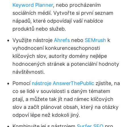
Keyword Planner
, nebo procházením
sociálních médií. Vytvořte si první seznam
nápadů, které odpovídají vaší nabídce
produktů nebo služeb.
Využijte nástroje
Ahrefs
nebo
SEMrush
k
vyhodnocení konkurenceschopnosti
klíčových slov, autority domény nejlépe
hodnocených stránek a potenciální hodnoty
návštěvnosti.
Pomocí
nástroje AnswerThePublic
zjistíte, na
co se lidé v souvislosti s daným tématem
ptají, a můžete tak jít nad rámec klíčových
slov a začít plánovat obsah, který na otázky
odpoví lépe než kdokoli jiný.
Kombinujte jej s nástrojem
Surfer SEO
pro