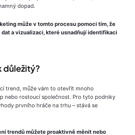
znamný dopad.
keting může v tomto procesu pomoci tím, že
dat a vizualizaci, které usnadňují identifikaci
k důležitý?
jící trend, může vám to otevřít mnoho
-up nebo rostoucí společnost. Pro tyto podniky
výhody prvního hráče na trhu – stává se
ní trendů můžete proaktivně měnit nebo