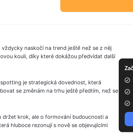
ky vždycky naskočí na trend
ještě
než se z něj
lovou kouli, díky které dokážou předvídat další
Zač
dspotting je strategická dovednost, která
bovat se změnám na trhu ještě předtím, než se
m držet krok, ale o formování budoucnosti a
erá hluboce rezonují s nově se objevujícími