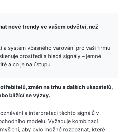
nat nové trendy ve vašem odvětví, než
stí a systém včasného varování pro vaši firmu
 skenuje prostředí a hledá signály – jemné
tě a co je na ústupu.
třebitelů, změn na trhu a dalších ukazatelů,
ebo blížící se výzvy.
oznávání a interpretaci těchto signálů v
obchodního modelu. Vyžaduje kombinaci
o myšlení, aby bylo možné rozpoznat, které