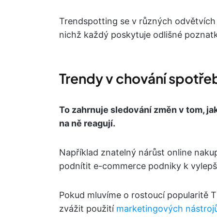
Trendspotting se v různých odvětvích zn
nichž každý poskytuje odlišné poznatky
Trendy v chování spotřeb
To zahrnuje sledování změn v tom, jak
na ně reagují.
Například znatelný nárůst online naku
podnítit e-commerce podniky k vylepše
Pokud mluvíme o rostoucí popularitě T
zvážit použití
marketingových nástroj