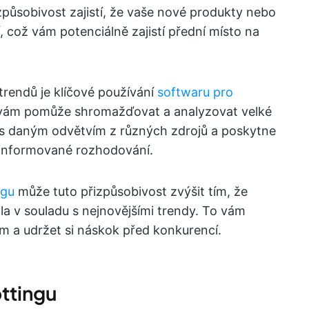
způsobivost zajistí, že vaše nové produkty nebo
, což vám potenciálně zajistí přední místo na
 trendů je klíčové používání
softwaru pro
 vám pomůže shromažďovat a analyzovat velké
h s daným odvětvím z různých zdrojů a poskytne
o informované rozhodování.
ngu
může tuto přizpůsobivost zvýšit tím, že
yla v souladu s nejnovějšími trendy. To vám
um a udržet si náskok před konkurencí.
ottingu