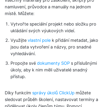
všechny materiály pro zaškolení, skripty pro
namluvení, průvodce a manuály na jednom
místě. Můžete:
Vytvořte speciální projekt nebo složku pro
ukládání svých výukových videí.
Využijte
vlastní pole
k přidání metadat, jako
jsou data vytvoření a názvy, pro snadné
vyhledávání.
Propojte své
dokumenty SOP
s příslušnými
úkoly, aby k nim měli uživatelé snadný
přístup.
Díky funkcím
správy úkolů ClickUp
můžete
sledovat průběh školení, nastavovat termíny a
přidělovat úkoly členům týmu. Pomocí