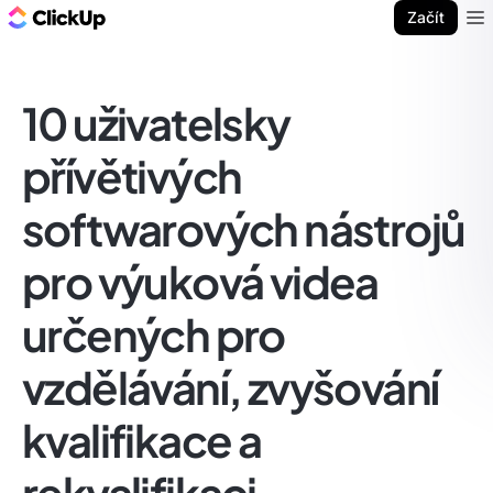
ClickUp blog
Začít
Ope
10 uživatelsky
přívětivých
softwarových nástrojů
pro výuková videa
určených pro
vzdělávání, zvyšování
kvalifikace a
rekvalifikaci