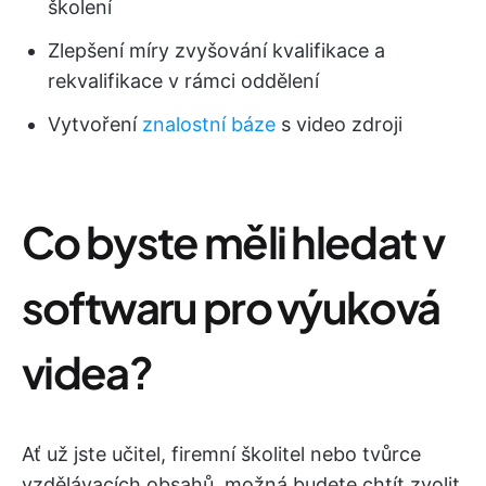
školení
Zlepšení míry zvyšování kvalifikace a
rekvalifikace v rámci oddělení
Vytvoření
znalostní báze
s video zdroji
Co byste měli hledat v
softwaru pro výuková
videa?
Ať už jste učitel, firemní školitel nebo tvůrce
vzdělávacích obsahů, možná budete chtít zvolit