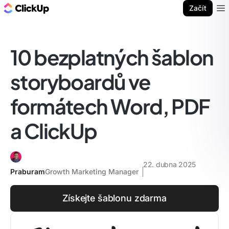
ClickUp blog
Začít
Ope
10 bezplatných šablon
storyboardů ve
formátech Word, PDF
a ClickUp
22. dubna 2025
Praburam
Growth Marketing Manager
Získejte šablonu zdarma