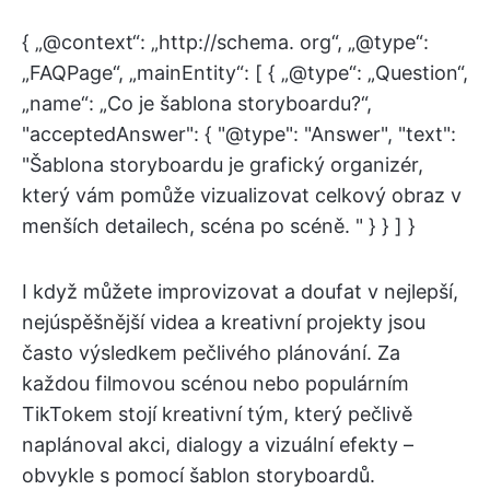
{ „@context“: „http://schema. org“, „@type“:
„FAQPage“, „mainEntity“: [ { „@type“: „Question“,
„name“: „Co je šablona storyboardu?“,
"acceptedAnswer": { "@type": "Answer", "text":
"Šablona storyboardu je grafický organizér,
který vám pomůže vizualizovat celkový obraz v
menších detailech, scéna po scéně. " } } ] }
I když můžete improvizovat a doufat v nejlepší,
nejúspěšnější videa a kreativní projekty jsou
často výsledkem pečlivého plánování. Za
každou filmovou scénou nebo populárním
TikTokem stojí kreativní tým, který pečlivě
naplánoval akci, dialogy a vizuální efekty –
obvykle s pomocí šablon storyboardů.