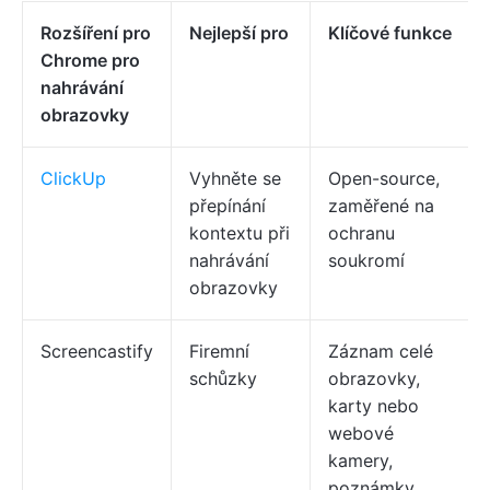
Rozšíření pro
Nejlepší pro
Klíčové funkce
Chrome pro
nahrávání
obrazovky
ClickUp
Vyhněte se
Open-source,
přepínání
zaměřené na
kontextu při
ochranu
nahrávání
soukromí
obrazovky
Screencastify
Firemní
Záznam celé
schůzky
obrazovky,
karty nebo
webové
kamery,
poznámky,