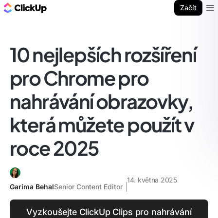
ClickUp blog
Začít
Ope
10 nejlepších rozšíření
pro Chrome pro
nahrávání obrazovky,
která můžete použít v
roce 2025
14. května 2025
Garima Behal
Senior Content Editor
Vyzkoušejte ClickUp Clips pro nahrávání