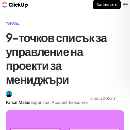
ClickUp блог
Започнете
Ope
MANAGE
9-точков списък за
управление на
проекти за
мениджъри
3 юни 2022 г.
Faisal Malas
Expansion Account Executive