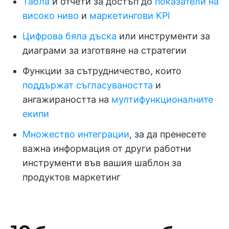
Табла
и отчети за достъп до
показатели на
високо ниво
и
маркетингови KPI
Цифрова бяла дъска
или инструменти за
диаграми за изготвяне на стратегии
Функции за сътрудничество, които
поддържат съгласуваността
и
ангажираността на
мултифункционалните
екипи
Множество интеграции
, за да пренесете
важна информация от други работни
инструменти във вашия шаблон за
продуктов маркетинг