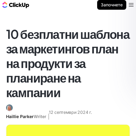
ClickUp блог
Започнете
Ope
10 безплатни шаблона
за маркетингов план
на продукти за
планиране на
кампании
12 септември 2024 г.
Haillie Parker
Writer