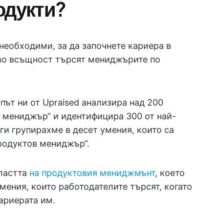
одукти?
необходими, за да започнете кариера в
во всъщност търсят мениджърите по
път ни от Upraised анализира над 200
 мениджър“ и идентифицира 300 от най-
ги групирахме в десет умения, които са
родуктов мениджър“.
бластта
на продуктовия мениджмънт
, което
ения, които работодателите търсят, когато
ариерата им.