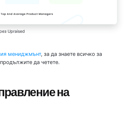
рез Upraised
вия мениджмънт
, за да знаете всичко за
продължите да четете.
управление на