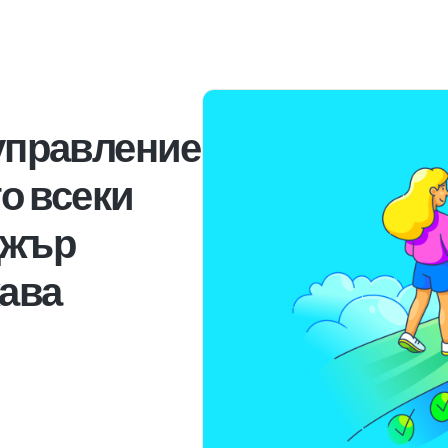
 управление
то всеки
джър
жава