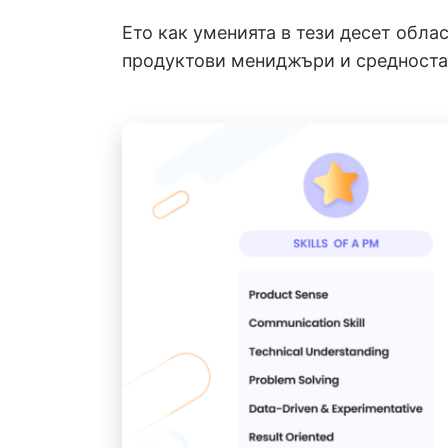
Ето как уменията в тези десет обла
продуктови мениджъри и средноста