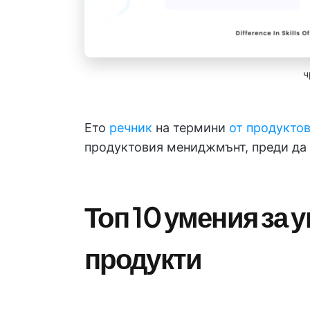
ч
Ето
речник
на термини
от продукто
продуктовия мениджмънт, преди да 
Топ 10 умения за 
продукти