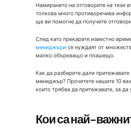
Намирането на отговорите на тези 
толкова много противоречива инфо
ще ви помогне да получите отговори
След като прекарате известно време
мениджъри
се нуждаят от множество
малко объркващо и плашещо.
Как да разберете дали притежавате
мениджър? Прочетете нашите 10 важ
които трябва да притежавате, за да 
Кои са най-важни