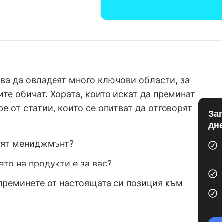
ва да овладеят много ключови области, за
ите обичат. Хората, които искат да преминат
е от статии, които се опитват да отговорят
За
дн
ият мениджмънт?
то на продукти е за вас?
а преминете от настоящата си позиция към