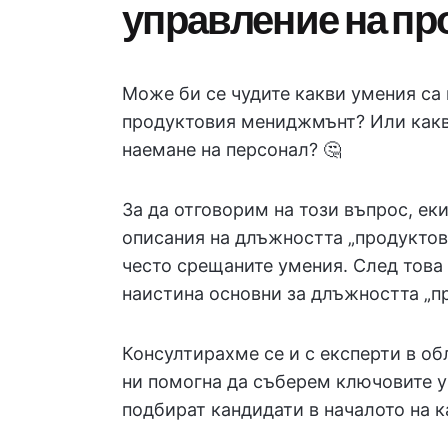
управление на пр
Може би се чудите какви умения са 
продуктовия мениджмънт? Или как
наемане на персонал? 🤔
За да отговорим на този въпрос, еки
описания на длъжността „продуктов
често срещаните умения. След това 
наистина основни за длъжността „п
Консултирахме се и с експерти в о
ни помогна да съберем ключовите ум
подбират кандидати в началото на к