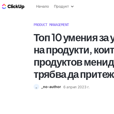
ClickUp блог
Начало
Продукт
PRODUCT MANAGEMENT
Топ 10 умения за
на продукти, кои
продуктов мени
трябва да прите
_no-author
6 април 2023 г.
_