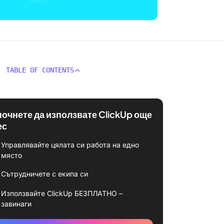
TABLE OF CONTENTS
почнете да използвате ClickUp още
ес
Управлявайте цялата си работа на едно
място
Сътрудничете с екипа си
Използвайте ClickUp БЕЗПЛАТНО –
завинаги