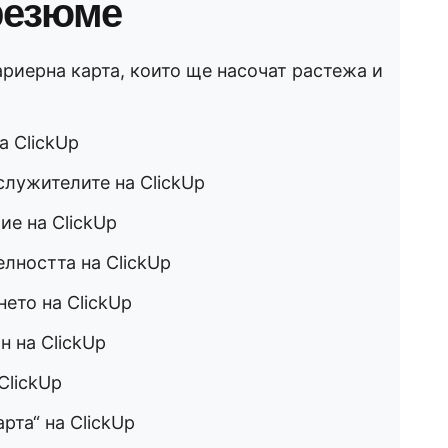
резюме
ариерна карта, които ще насочат растежа и
а ClickUp
служителите на ClickUp
ие на ClickUp
лността на ClickUp
ето на ClickUp
н на ClickUp
ClickUp
рта“ на ClickUp