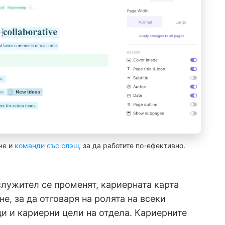
не и
команди със слэш
, за да работите по-ефективно.
служител се променят, кариерната карта
е, за да отговаря на ролята на всеки
и и кариерни цели на отдела. Кариерните