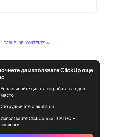
TABLE OF CONTENTS
почнете да използвате ClickUp още
ес
Управлявайте цялата си работа на едно
място
Сътрудничете с екипа си
Използвайте ClickUp БЕЗПЛАТНО –
завинаги