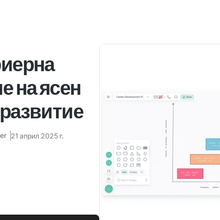
риерна
е на ясен
 развитие
er
21 април 2025 г.