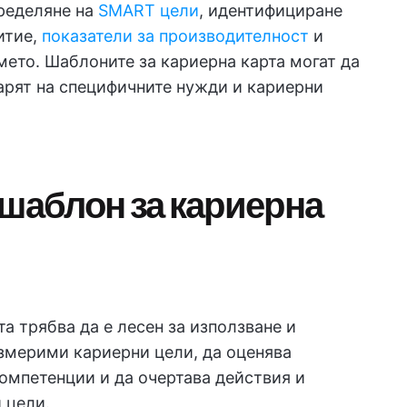
пределяне на
SMART цели
, идентифициране
итие,
показатели за производителност
и
мето. Шаблоните за кариерна карта могат да
варят на специфичните нужди и кариерни
 шаблон за кариерна
а трябва да е лесен за използване и
измерими кариерни цели, да оценява
омпетенции и да очертава действия и
 цели.