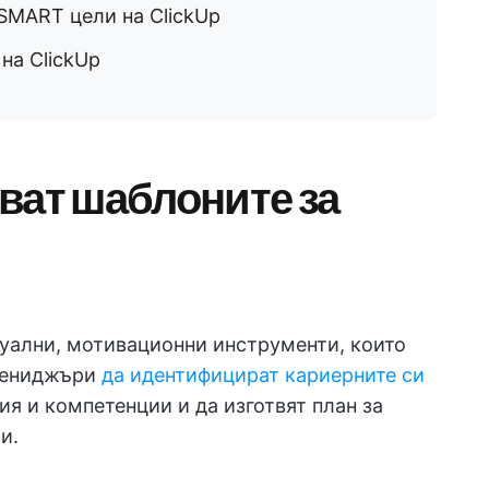
 SMART цели на ClickUp
на ClickUp
ват шаблоните за
зуални, мотивационни инструменти, които
 мениджъри
да идентифицират кариерните си
ия и компетенции и да изготвят план за
и.