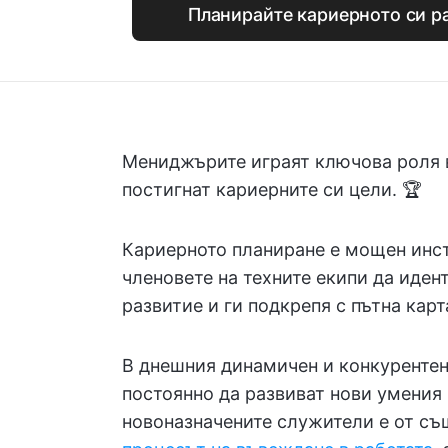
Планирайте кариерното си ра
Мениджърите играят ключова роля в
постигнат кариерните си цели. 🏆
Кариерното планиране е мощен инст
членовете на техните екипи да иде
развитие и ги подкрепя с пътна карт
В днешния динамичен и конкурентен
постоянно да развиват нови умения и
новоназначените служители е от съ