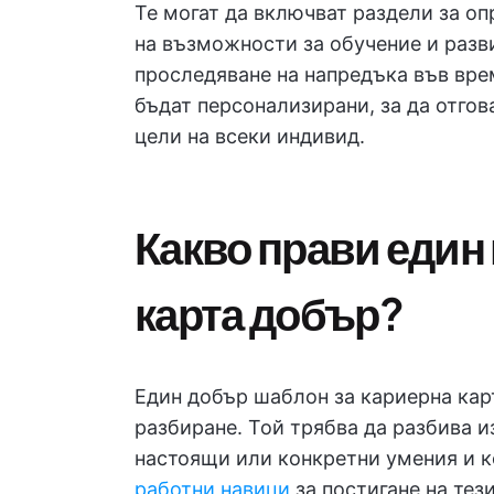
Те могат да включват раздели за о
на възможности за обучение и разв
проследяване на напредъка във вре
бъдат персонализирани, за да отго
цели на всеки индивид.
Какво прави един
карта добър?
Един добър шаблон за кариерна карт
разбиране. Той трябва да разбива 
настоящи или конкретни умения и к
работни навици
за постигане на тези