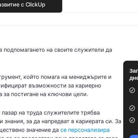
звитие с ClickUp
 подпомагането на своите служители да
За
румент, който помага на мениджърите и
дн
нтифицират възможности за кариерно
а за постигане на ключови цели.
 пазар на труда служителите трябва
 знания, за да напредват в кариерата си. За
ществено значение да
се персонализира