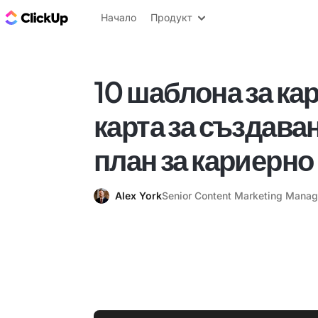
ClickUp блог
Начало
Продукт
10 шаблона за ка
карта за създаван
план за кариерно
Alex York
Senior Content Marketing Manag