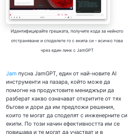
Идентифицирайте грешката, получите кода за нейното
отстраняване и споделете го с екипа си – всичко това
чрез един линк с JamGPT
Jam
пусна JamGPT, един от най-новите AI
инструменти на пазара, който може да
помогне на продуктовите мениджъри да
разберат какво означават откритите от тях
бъгове и дори да им предложи решения,
които те могат да споделят с инженерните си
екипи. По този начин ефективността им се
повишава и те могат да участват и в