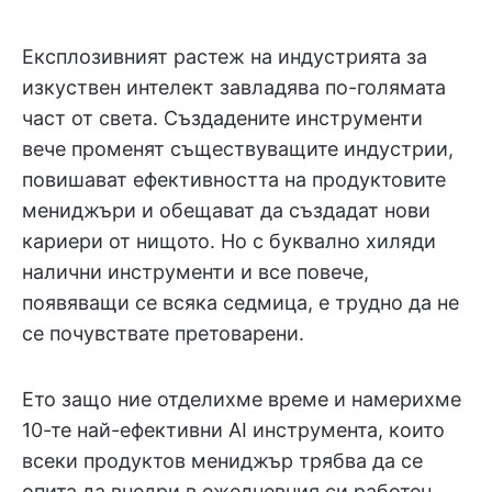
Експлозивният растеж на индустрията за
изкуствен интелект завладява по-голямата
част от света. Създадените инструменти
вече променят съществуващите индустрии,
повишават ефективността на продуктовите
мениджъри и обещават да създадат нови
кариери от нищото. Но с буквално хиляди
налични инструменти и все повече,
появяващи се всяка седмица, е трудно да не
се почувствате претоварени.
Ето защо ние отделихме време и намерихме
10-те най-ефективни AI инструмента, които
всеки продуктов мениджър трябва да се
опита да внедри в ежедневния си работен