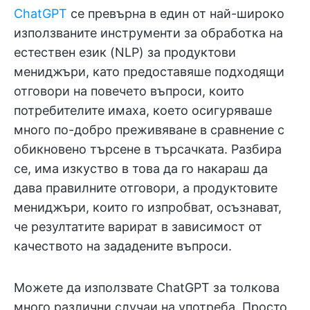
ChatGPT
се превърна в един от най-широко
използваните инструменти за обработка на
естествен език (NLP) за продуктови
мениджъри, като предоставяше подходящи
отговори на повечето въпроси, които
потребителите имаха, което осигуряваше
много по-добро преживяване в сравнение с
обикновено търсене в търсачката. Разбира
се, има изкуство в това да го накараш да
дава правилните отговори, а продуктовите
мениджъри, които го изпробват, осъзнават,
че резултатите варират в зависимост от
качеството на зададените въпроси.
Можете да използвате ChatGPT за толкова
много различни случаи на употреба. Просто