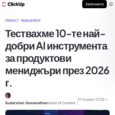
ClickUp блог
Започнете
Ope
PRODUCT MANAGEMENT
Тествахме 10-те най-
добри AI инструмента
за продуктови
мениджъри през 2026
г.
10 януари 2026 г.
Sudarshan Somanathan
Head of Content