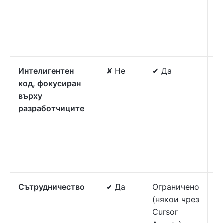
ф
а
з
б
Интелигентен
✘ Не
✔ Да
✔
код, фокусиран
з
върху
м
разработчиците
у
н
а
н
п
Сътрудничество
✔ Да
Ограничено
✔
(някои чрез
с
Cursor
в