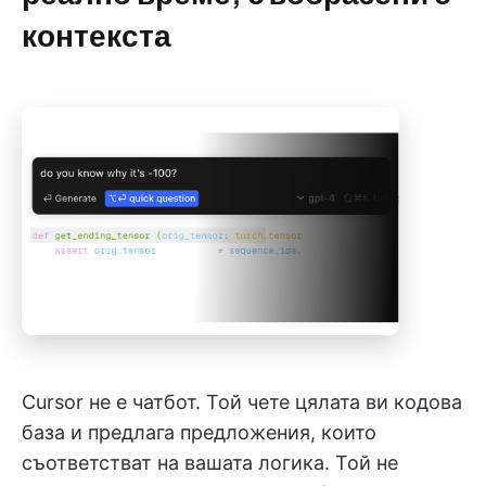
контекста
Cursor не е чатбот. Той чете цялата ви кодова
база и предлага предложения, които
съответстват на вашата логика. Той не