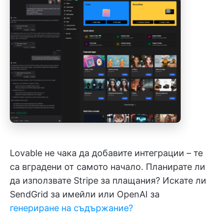
Lovable не чака да добавите интеграции – те
са вградени от самото начало. Планирате ли
да използвате Stripe за плащания? Искате ли
SendGrid за имейли или OpenAI за
генериране на съдържание?