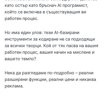
като остър като бръснач AI програмист,
който се включва в съществуващия ви
работен процес.
Но има един улов: тези AI-базирани
инструменти за кодиране не са подходящи
за всички творци. Кой от тях пасва на
вашия
работен процес,
вашия
начин на мислене и
вашето
темпо?
Нека да разгледаме по-подробно – реални
разширени функции, реални цени и никаква
реклама.