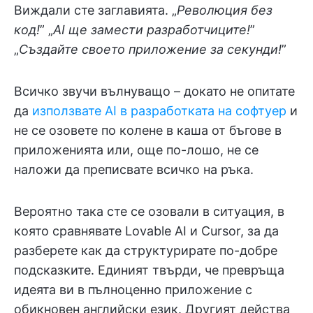
Виждали сте заглавията. „
Революция без
код!
” „
AI ще замести разработчиците!
”
„
Създайте своето приложение за секунди!
”
Всичко звучи вълнуващо – докато не опитате
да
използвате AI в разработката на софтуер
и
не се озовете по колене в каша от бъгове в
приложенията или, още по-лошо, не се
наложи да преписвате всичко на ръка.
Вероятно така сте се озовали в ситуация, в
която сравнявате Lovable AI и Cursor, за да
разберете как да структурирате по-добре
подсказките. Единият твърди, че превръща
идеята ви в пълноценно приложение с
обикновен английски език. Другият действа