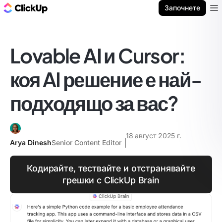
ClickUp блог
Започнете
Ope
Lovable AI и Cursor:
коя AI решение е най-
подходящо за вас?
18 август 2025 г.
Arya Dinesh
Senior Content Editor
Кодирайте, тествайте и отстранявайте
грешки с ClickUp Brain