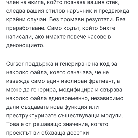
член на екипа, който познава вашия стек,
следва вашия стилов наръчник и предвижда
крайни случаи. Без тромави резултати. Без
преработване. Само кодът, който бихте
написали, ако имахте повече часове в
денонощието.
Cursor поддържа и генериране на код за
няколко файла, което означава, че не
извежда само един изолиран фрагмент, а
може да генерира, модифицира и свързва
няколко файла едновременно, независимо
дали създавате нова функция или
преструктурирате съществуващи модули.
Това е от решаващо значение, когато
проектът ви обхваща десетки