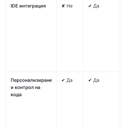
IDE интеграция
✘ Не
✔ Да
✔
и
и
р
к
J
о
р
п
Персонализиране
✔ Да
✔ Да
✔
и контрол на
п
кода
и
з
и
а
с