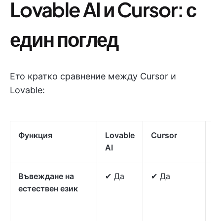
Lovable AI и Cursor: с
един поглед
Ето кратко сравнение между Cursor и
Lovable:
Функция
Lovable
Cursor
Б
AI
Въвеждане на
✔ Да
✔ Да
✔
естествен език
С
з
и