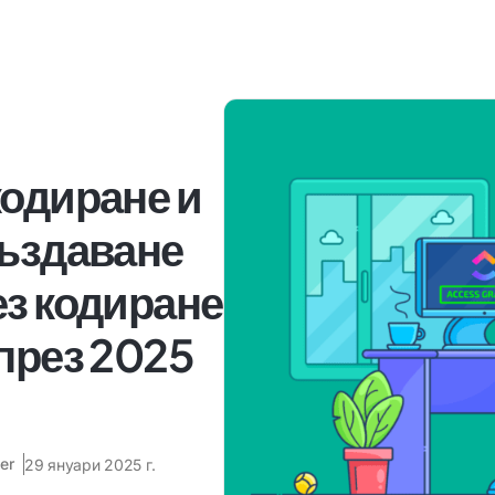
кодиране и
създаване
ез кодиране
през 2025
er
29 януари 2025 г.