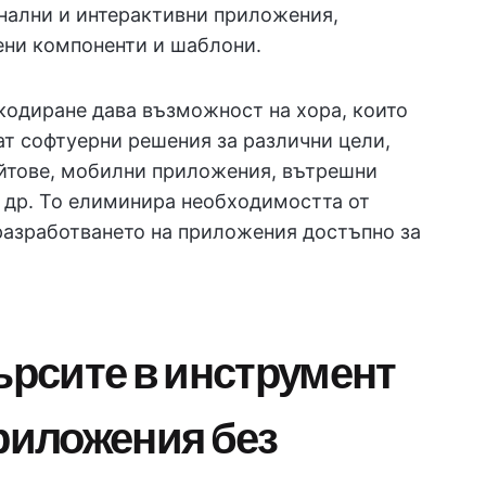
нални и интерактивни приложения,
ени компоненти и шаблони.
кодиране дава възможност на хора, които
ат софтуерни решения за различни цели,
айтове, мобилни приложения, вътрешни
и др. То елиминира необходимостта от
 разработването на приложения достъпно за
търсите в инструмент
приложения без