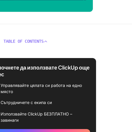
TABLE OF CONTENTS
почнете да използвате ClickUp още
ес
Управлявайте цялата си работа на едно
място
Сътрудничете с екипа си
Използвайте ClickUp БЕЗПЛАТНО –
завинаги