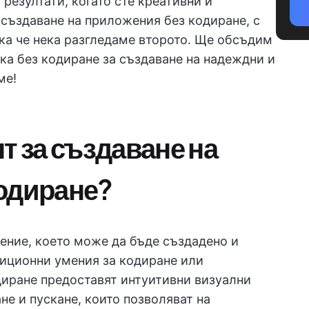
 резултати, когато сте креативни и
 създаване на приложения без кодиране, с
ака че нека разгледаме второто. Ще обсъдим
ка без кодиране за създаване на надеждни и
ме!
т за създаване на
одиране?
ение, което може да бъде създадено и
иционни умения за кодиране или
иране предоставят интуитивни визуални
не и пускане, които позволяват на