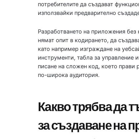
потребителите да създават функцио
използвайки предварително създад
Разработването на приложения без 
нямат опит в кодирането, да създав
като например изграждане на уебс
инструменти, табла за управление 
писане на сложен код, което прави
по-широка аудитория.
Какво трябва да 
за създаване на 