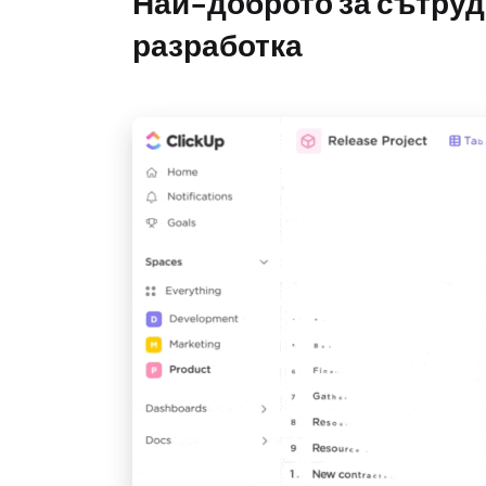
Най-доброто за сътруд
разработка