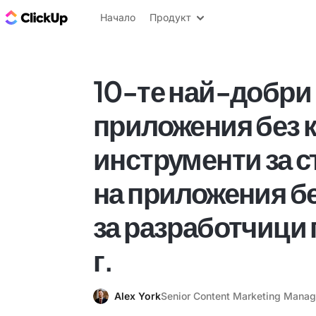
ClickUp блог
Начало
Продукт
10-те най-добри
приложения без 
инструменти за 
на приложения б
за разработчици 
г.
Alex York
Senior Content Marketing Manag