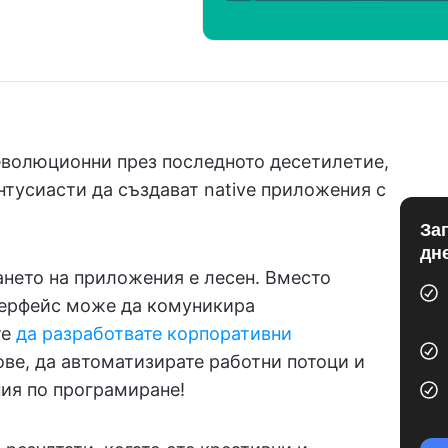
еволюционни през последното десетилетие,
нтусиасти да създават native приложения с
За
дн
нето на приложения е лесен. Вместо
терфейс може да комуникира
те
да разработвате корпоративни
ове, да автоматизирате работни потоци и
ния по програмиране!