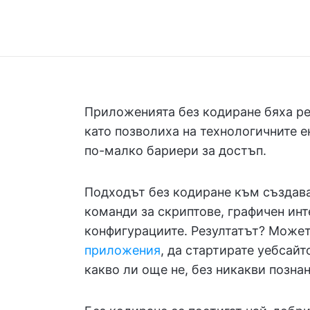
Приложенията без кодиране бяха р
като позволиха на технологичните е
по-малко бариери за достъп.
Подходът без кодиране към създава
команди за скриптове, графичен ин
конфигурациите. Резултатът? Може
приложения
, да стартирате уебсайт
какво ли още не, без никакви позна