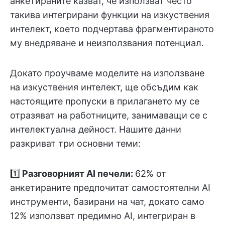
анкетираните казват, че използват често
такива интегрирани функции на изкуствения
интелект, което подчертава фрагментираното
му внедряване и неизползвания потенциал.
Докато проучваме моделите на използване
на изкуствения интелект, ще обсъдим как
настоящите пропуски в прилагането му се
отразяват на работниците, занимаващи се с
интелектуална дейност. Нашите данни
разкриват три основни теми:
1️⃣
Разговорният AI печели:
62% от
анкетираните предпочитат самостоятелни AI
инструменти, базирани на чат, докато само
12% използват предимно AI, интегриран в