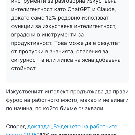
инструменти за разговорна изкуствена
интелигентност като ChatGPT и Claude,
докато само 12% редовно използват
функции за изкуствена интелигентност,
вградени в инструменти за
продуктивност. Това може да е резултат
от пропуски в знанията, опасения за
сигурността или липса на ясна добавена
стойност.
Изкуственият интелект продължава да прави
фурор на работното място, макар и не винаги
по начина, по който бихме очаквали.
Според
доклада „Бъдещето на работните
места 2025“
41% от компаниите по света