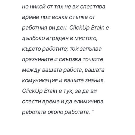
но никой от тях не ви спестява
време при всяка стъпка от
работния ви ден. ClickUp Brain е
дълбоко вграден в мястото,
където работите; той запълва
празнините и свързва точките
между вашата работа, вашата
комуникация и вашите знания.
ClickUp Brain е тук, за да ви
спести време и да елиминира
работата около работата. ”