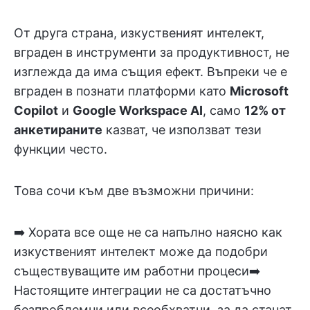
От друга страна, изкуственият интелект,
вграден в инструменти за продуктивност, не
изглежда да има същия ефект. Въпреки че е
вграден в познати платформи като
Microsoft
Copilot
и
Google Workspace AI
, само
12% от
анкетираните
казват, че използват тези
функции често.
Това сочи към две възможни причини:
➡️ Хората все още не са напълно наясно как
изкуственият интелект може да подобри
съществуващите им работни процеси➡️
Настоящите интеграции не са достатъчно
безпроблемни или всеобхватни, за да станат