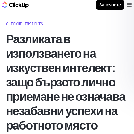
ClickUp блог
Започнете
Ope
CLICKUP INSIGHTS
Разликата в
използването на
изкуствен интелект:
защо бързото лично
приемане не означава
незабавни успехи на
работното място