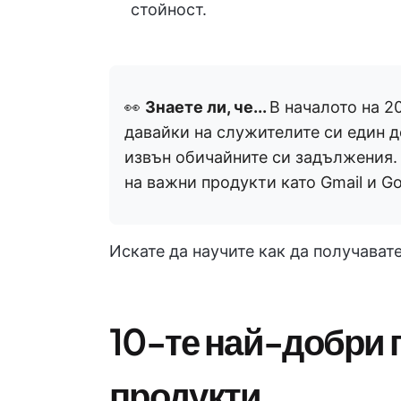
стойност.
👀
Знаете ли, че...
В началото на 2
давайки на служителите си един де
извън обичайните си задължения.
на важни продукти като Gmail и G
Искате да научите как да получавате 
10-те най-добри г
продукти