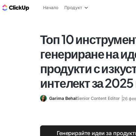
ClickUp блог
Начало
Продукт
Топ 10 инструмен
генериране на ид
продукти с изкус
интелект за 2025 
Garima Behal
Senior Content Editor
26 фев
Генерирайте идеи за продукти