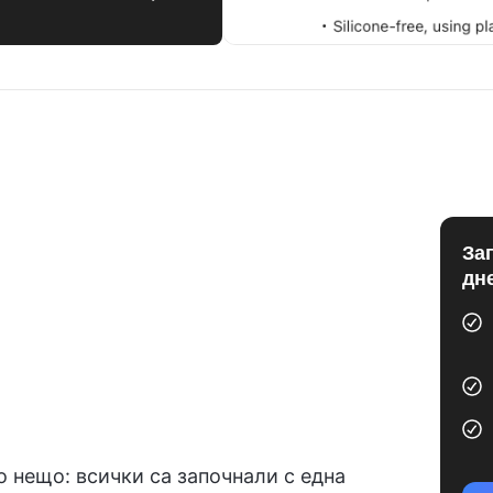
За
дн
 нещо: всички са започнали с една