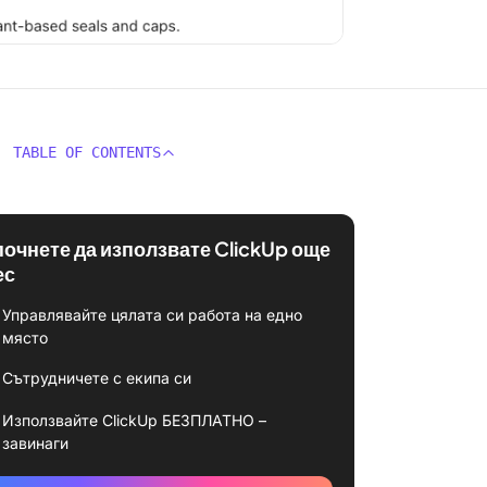
TABLE OF CONTENTS
почнете да използвате ClickUp още
ес
Управлявайте цялата си работа на едно
място
Сътрудничете с екипа си
Използвайте ClickUp БЕЗПЛАТНО –
завинаги