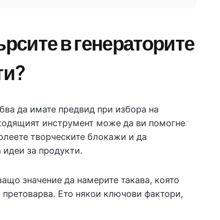
ърсите в генераторите
ти?
бва да имате предвид при избора на
дходящият инструмент може да ви помогне
долеете творческите блокажи и да
 идеи за продукти.
ващо значение да намерите такава, която
и претоварва. Ето някои ключови фактори,