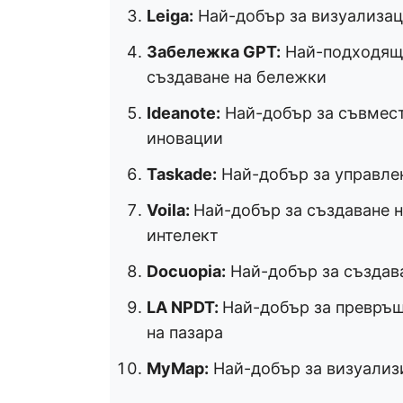
Leiga:
Най-добър за визуализац
Забележка GPT:
Най-подходящ 
създаване на бележки
Ideanote:
Най-добър за съвмест
иновации
Taskade:
Най-добър за управлен
Voila:
Най-добър за създаване 
интелект
Docuopia:
Най-добър за създав
LA NPDT:
Най-добър за превръща
на пазара
MyMap:
Най-добър за визуализи