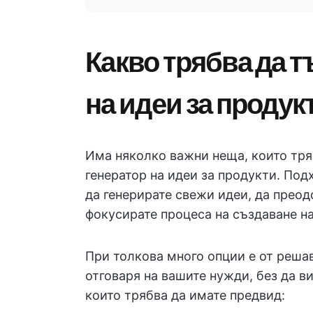
Какво трябва да т
на идеи за продук
Има няколко важни неща, които тря
генератор на идеи за продукти. По
да генерирате свежи идеи, да прео
фокусирате процеса на създаване на
При толкова много опции е от реша
отговаря на вашите нужди, без да в
които трябва да имате предвид: