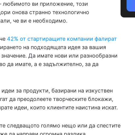
 – любимото ви приложение, този
ори онова странно технологично
рали, че ви е необходимо.
 че
42% от стартиращите компании фалират
мирането на подходящата идея за вашия
значение. Да имате нови или разнообразни
во да имате, а е задължително, за да
 идеи за продукти, базирани на изкуствен
агат да преодолеете творческите блокажи,
рате идеи, които клиентите наистина искат.
те следващото голямо нещо или да спестите
же да направи огромна разлика.