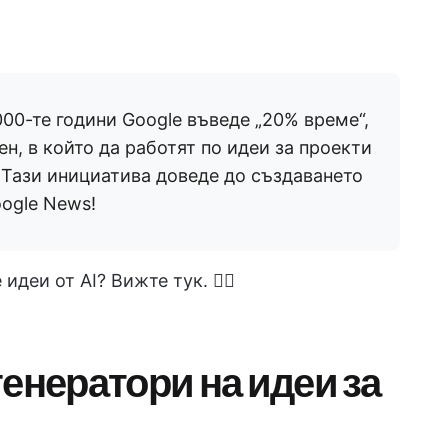
000-те години Google въведе „20% време“,
н, в който да работят по идеи за проекти
 Тази инициатива доведе до създаването
oogle News!
идеи от AI? Вижте тук. 👇🏼
енератори на идеи за