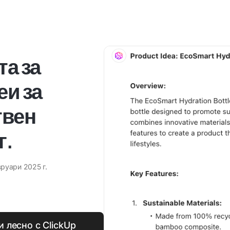
та за
еи за
твен
г.
руари 2025 г.
 лесно с ClickUp