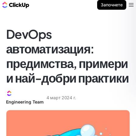
ClickUp блог
Започнете
Ope
DevOps
автоматизация:
предимства, примери
и най-добри практики
4 март 2024 г.
Engineering Team